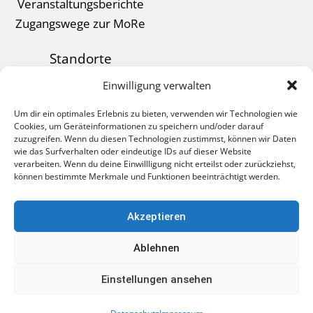
Veranstaltungsberichte
Zugangswege zur MoRe
Standorte
Kontakt
Einwilligung verwalten
Datenschutz
Um dir ein optimales Erlebnis zu bieten, verwenden wir Technologien wie
Impressum
Cookies, um Geräteinformationen zu speichern und/oder darauf
zuzugreifen. Wenn du diesen Technologien zustimmst, können wir Daten
wie das Surfverhalten oder eindeutige IDs auf dieser Website
verarbeiten. Wenn du deine Einwillligung nicht erteilst oder zurückziehst,
können bestimmte Merkmale und Funktionen beeinträchtigt werden.
BAG MOBILE REHABILITATION E.V.
Paul-Klee-Straße 3
Akzeptieren
55543 Bad Kreuznach
Ablehnen
©2026 BAG Mobile Rehabilitation e. V.
Einstellungen ansehen