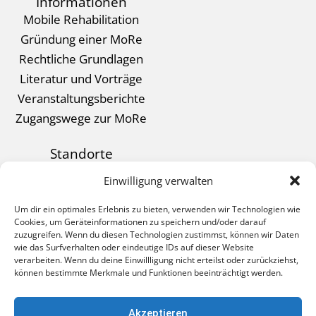
Informationen
Mobile Rehabilitation
Gründung einer MoRe
Rechtliche Grundlagen
Literatur und Vorträge
Veranstaltungsberichte
Zugangswege zur MoRe
Standorte
Kontakt
Einwilligung verwalten
Datenschutz
Um dir ein optimales Erlebnis zu bieten, verwenden wir Technologien wie
Impressum
Cookies, um Geräteinformationen zu speichern und/oder darauf
zuzugreifen. Wenn du diesen Technologien zustimmst, können wir Daten
wie das Surfverhalten oder eindeutige IDs auf dieser Website
verarbeiten. Wenn du deine Einwillligung nicht erteilst oder zurückziehst,
können bestimmte Merkmale und Funktionen beeinträchtigt werden.
BAG MOBILE REHABILITATION E.V.
Paul-Klee-Straße 3
Akzeptieren