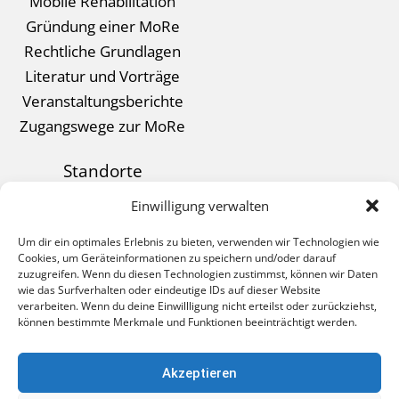
Mobile Rehabilitation
Gründung einer MoRe
Rechtliche Grundlagen
Literatur und Vorträge
Veranstaltungsberichte
Zugangswege zur MoRe
Standorte
Kontakt
Einwilligung verwalten
Datenschutz
Um dir ein optimales Erlebnis zu bieten, verwenden wir Technologien wie
Impressum
Cookies, um Geräteinformationen zu speichern und/oder darauf
zuzugreifen. Wenn du diesen Technologien zustimmst, können wir Daten
wie das Surfverhalten oder eindeutige IDs auf dieser Website
verarbeiten. Wenn du deine Einwillligung nicht erteilst oder zurückziehst,
können bestimmte Merkmale und Funktionen beeinträchtigt werden.
BAG MOBILE REHABILITATION E.V.
Paul-Klee-Straße 3
Akzeptieren
55543 Bad Kreuznach