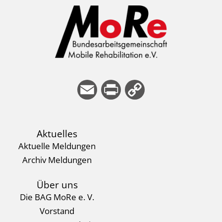
E
Pri
Co
m
nt
py
ail
Li
Aktuelles
nk
Aktuelle Meldungen
Archiv Meldungen
Über uns
Die BAG MoRe e. V.
Vorstand